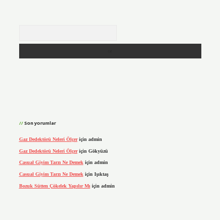
Arama
Son yorumlar
Gaz Dedektörü Neleri Ölçer
için
admin
Gaz Dedektörü Neleri Ölçer
için
Gökyüzü
Casual Giyim Tarzı Ne Demek
için
admin
Casual Giyim Tarzı Ne Demek
için
Işıktaş
Bozuk Sütten Çökelek Yapılır Mı
için
admin