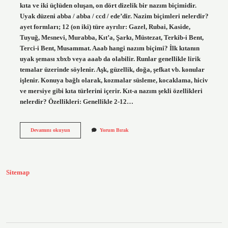
kıta ve iki üçlüden oluşan, on dört dizelik bir nazım biçimidir.
Uyak düzeni abba / abba / ccd / ede’dir. Nazim biçimleri nelerdir?
ayet formları; 12 (on iki) türe ayrılır: Gazel, Rubai, Kaside,
Tuyuğ, Mesnevi, Murabba, Kıt’a, Şarkı, Müstezat, Terkib-i Bent,
Terci-i Bent, Musammat. Aaab hangi nazım biçimi? İlk kıtanın
uyak şeması xbxb veya aaab da olabilir. Runlar genellikle lirik
temalar üzerinde söylenir. Aşk, güzellik, doğa, şefkat vb. konular
işlenir. Konuya bağlı olarak, kozmalar süsleme, kocaklama, hiciv
ve mersiye gibi kıta türlerini içerir. Kıt-a nazım şekli özellikleri
nelerdir? Özellikleri: Genellikle 2-12…
Aaxa
Devamını okuyun
Yorum Bırak
Hangi
Nazım
Biçimi
Sitemap