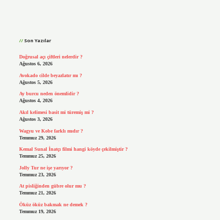
Sidebar
Son Yazılar
Doğrusal açı çiftleri nelerdir ?
Ağustos 6, 2026
Avokado cilde beyazlatır mı ?
Ağustos 5, 2026
Ay burcu neden önemlidir ?
Ağustos 4, 2026
Akıl kelimesi basit mi türemiş mi ?
Ağustos 3, 2026
Wagyu ve Kobe farklı mıdır ?
Temmuz 29, 2026
Kemal Sunal İnatçı filmi hangi köyde çekilmiştir ?
Temmuz 25, 2026
Jolly Tur ne işe yarıyor ?
Temmuz 23, 2026
At pisliğinden gübre olur mu ?
Temmuz 21, 2026
Öküz öküz bakmak ne demek ?
Temmuz 19, 2026