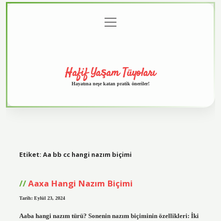
menüyü
Anasayfa
Gizlilik
Yasal
Hakkımızda
aç
Politikası
Uyarı
Hafif Yaşam Tüyoları
Hayatına neşe katan pratik öneriler!
Etiket:
Aa bb cc hangi nazım biçimi
Aaxa Hangi Nazım Biçimi
Tarih: Eylül 23, 2024
Aaba hangi nazım türü? Sonenin nazım biçiminin özellikleri: İki