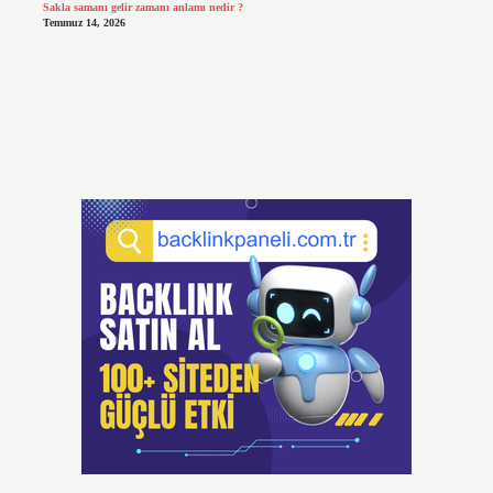
Sakla samanı gelir zamanı anlamı nedir ?
Temmuz 14, 2026