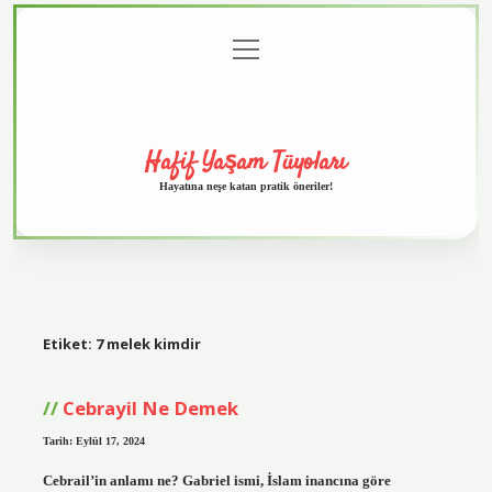
menüyü
Anasayfa
Gizlilik
Yasal
Hakkımızda
aç
Politikası
Uyarı
Hafif Yaşam Tüyoları
Hayatına neşe katan pratik öneriler!
Etiket:
7 melek kimdir
Cebrayil Ne Demek
Tarih: Eylül 17, 2024
Cebrail’in anlamı ne? Gabriel ismi, İslam inancına göre