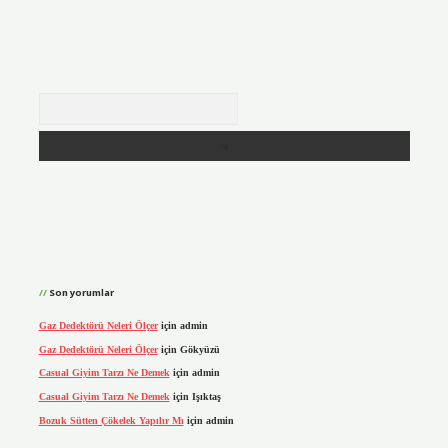
Arama
Son yorumlar
Gaz Dedektörü Neleri Ölçer
için
admin
Gaz Dedektörü Neleri Ölçer
için
Gökyüzü
Casual Giyim Tarzı Ne Demek
için
admin
Casual Giyim Tarzı Ne Demek
için
Işıktaş
Bozuk Sütten Çökelek Yapılır Mı
için
admin