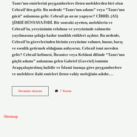
Tanrı’nın emirlerini peygamberlere ileten meleklerden biri olan
Cebrail’den gelir. Bu nedenle “Tanrı’nın adamı” veya “Tanrı’nın
gücü” anlamına gelir. Cebrail şu an ne yapıyor? CİBRİL (AS)
ŞİMDİ DÜNYAYA İNDİ. Bir sonraki ayetten, meleklerin ve
Cebrail’in, yeryüzünün refahına ve yeryüzünde rahmetin
yayılmasına şafağa kadar tanıklık ettikleri açıktır. Bu nedenle,
Cebrail’in görevlerinden birinin yeryüzüne rahmet, huzur, barış
ve esenlik getirmek olduğunu anlıyoruz. Cebrail ismi nereden
gelir? Cebrail kelimesi, İbranice veya Keldani dilinde “Tanrı’nın
güçlü adamı” anlamına gelen Gabriel (Gavriel) isminin
Arapçalaştırılmış halidir ve İslami inanışa göre peygamberlere
ve meleklere ilahi emirleri ileten vahiy meleğinin adıdır.…
Cebrayil
Devamını okuyun
7 Yorum
Ne
Demek
Sitemap