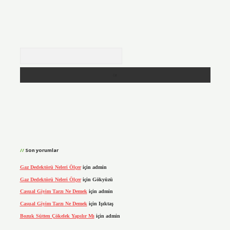
Arama
Son yorumlar
Gaz Dedektörü Neleri Ölçer
için
admin
Gaz Dedektörü Neleri Ölçer
için
Gökyüzü
Casual Giyim Tarzı Ne Demek
için
admin
Casual Giyim Tarzı Ne Demek
için
Işıktaş
Bozuk Sütten Çökelek Yapılır Mı
için
admin