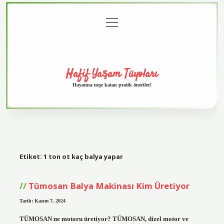
menüyü
Anasayfa
Gizlilik
Yasal
Hakkımızda
aç
Politikası
Uyarı
Hafif Yaşam Tüyoları
Hayatına neşe katan pratik öneriler!
Etiket:
1 ton ot kaç balya yapar
Tümosan Balya Makinası Kim Üretiyor
Tarih: Kasım 7, 2024
TÜMOSAN ne motoru üretiyor? TÜMOSAN, dizel motor ve