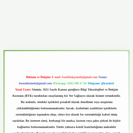
casino
Reklam ve İletişim:
E-mail:
backlinkpaneli@gmail.com
Teams:
forumhizmeti@gmail.com
Whatsapp: 0262 606 0 726
Telegram: @karabul
Yasal Uyarı:
Sitemiz, 5651 Sayılı Kanun gereğince Bilgi Teknolojileri ve İletişim
Kurumu (BTK) tarafından onaylanmış bir Yer Sağlayıcı olarak hizmet vermektedir.
Bu nedenle, sitedeki içerikleri proaktif olarak denetleme veya araştırma
yükümlülüğümüz bulunmamaktadır. Ancak, üyelerimiz yazdıkları içeriklerin
sorumluluğunu taşımakta olup, siteye üye olarak bu sorumluluğu kabul etmiş
sayılırlar. Bu internet sitesi, herhangi bir marka, kurum veya şahıs şirketi ile hiçbir
bağlantısı bulunmamaktadır. Sitede yalnızca kendi hazırladığımız makaleler