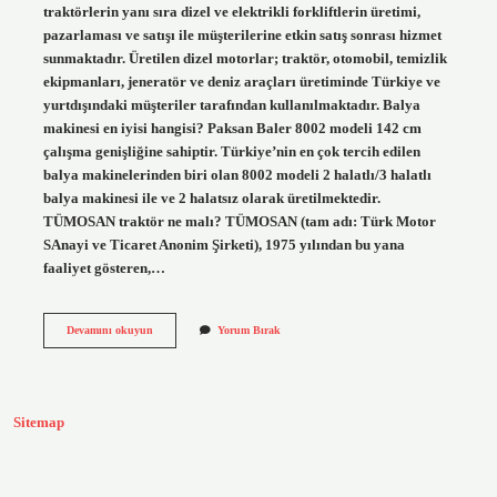
traktörlerin yanı sıra dizel ve elektrikli forkliftlerin üretimi,
pazarlaması ve satışı ile müşterilerine etkin satış sonrası hizmet
sunmaktadır. Üretilen dizel motorlar; traktör, otomobil, temizlik
ekipmanları, jeneratör ve deniz araçları üretiminde Türkiye ve
yurtdışındaki müşteriler tarafından kullanılmaktadır. Balya
makinesi en iyisi hangisi? Paksan Baler 8002 modeli 142 cm
çalışma genişliğine sahiptir. Türkiye’nin en çok tercih edilen
balya makinelerinden biri olan 8002 modeli 2 halatlı/3 halatlı
balya makinesi ile ve 2 halatsız olarak üretilmektedir.
TÜMOSAN traktör ne malı? TÜMOSAN (tam adı: Türk Motor
SAnayi ve Ticaret Anonim Şirketi), 1975 yılından bu yana
faaliyet gösteren,…
Tümosan
Devamını okuyun
Yorum Bırak
Balya
Makinası
Kim
Üretiyor
Sitemap