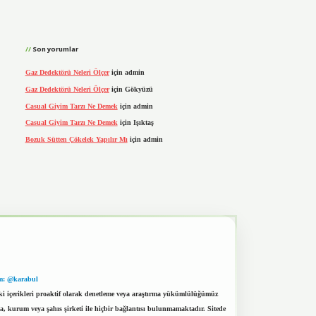
Son yorumlar
Gaz Dedektörü Neleri Ölçer
için
admin
Gaz Dedektörü Neleri Ölçer
için
Gökyüzü
Casual Giyim Tarzı Ne Demek
için
admin
Casual Giyim Tarzı Ne Demek
için
Işıktaş
Bozuk Sütten Çökelek Yapılır Mı
için
admin
m: @karabul
eki içerikleri proaktif olarak denetleme veya araştırma yükümlülüğümüz
a, kurum veya şahıs şirketi ile hiçbir bağlantısı bulunmamaktadır. Sitede