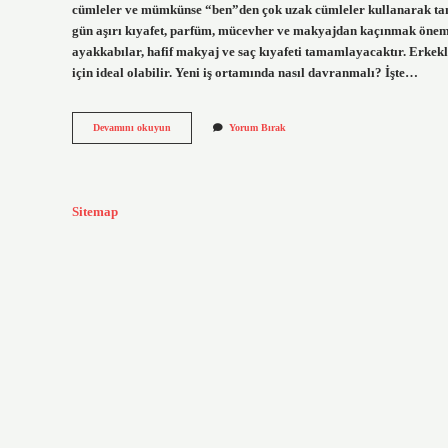
cümleler ve mümkünse “ben”den çok uzak cümleler kullanarak tanıtm
gün aşırı kıyafet, parfüm, mücevher ve makyajdan kaçınmak önemli
ayakkabılar, hafif makyaj ve saç kıyafeti tamamlayacaktır. Erkek
için ideal olabilir. Yeni iş ortamında nasıl davranmalı? İşte…
Ilk
Devamını okuyun
Yorum Bırak
Is
Gunu
Nasil
Gecer
Sitemap