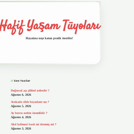
Hafif Yaşam Tüyoları
Hayatına neşe katan pratik öneriler!
Sidebar
vd.casino
Son Yazılar
Doğrusal açı çiftleri nelerdir ?
Ağustos 6, 2026
Avokado cilde beyazlatır mı ?
Ağustos 5, 2026
Ay burcu neden önemlidir ?
Ağustos 4, 2026
Akıl kelimesi basit mi türemiş mi ?
Ağustos 3, 2026