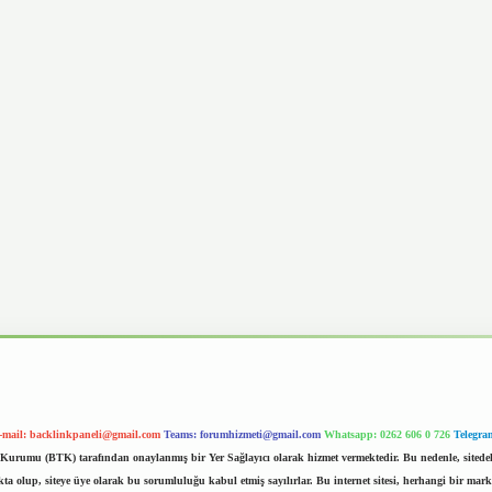
-mail:
backlinkpaneli@gmail.com
Teams:
forumhizmeti@gmail.com
Whatsapp: 0262 606 0 726
Telegra
im Kurumu (BTK) tarafından onaylanmış bir Yer Sağlayıcı olarak hizmet vermektedir. Bu nedenle, sited
 olup, siteye üye olarak bu sorumluluğu kabul etmiş sayılırlar. Bu internet sitesi, herhangi bir mark